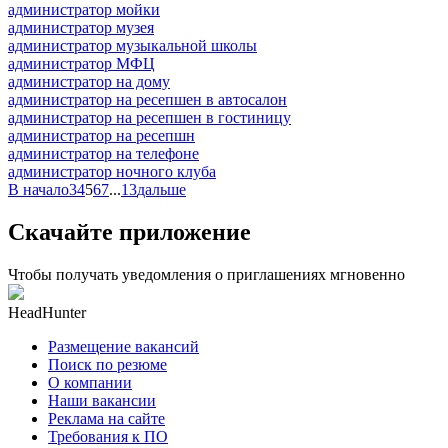
администратор мойки
администратор музея
администратор музыкальной школы
администратор МФЦ
администратор на дому
администратор на ресепшен в автосалон
администратор на ресепшен в гостиницу
администратор на ресепшн
администратор на телефоне
администратор ночного клуба
В начало
3
4
5
6
7
...
13
дальше
Скачайте приложение
Чтобы получать уведомления о приглашениях мгновенно
HeadHunter
Размещение вакансий
Поиск по резюме
О компании
Наши вакансии
Реклама на сайте
Требования к ПО