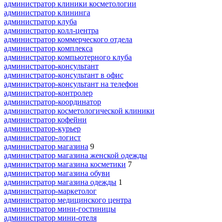
администратор клиники косметологии
администратор клининга
администратор клуба
администратор колл-центра
администратор коммерческого отдела
администратор комплекса
администратор компьютерного клуба
администратор-консультант
администратор-консультант в офис
администратор-консультант на телефон
администратор-контролер
администратор-координатор
администратор косметологической клиники
администратор кофейни
администратор-курьер
администратор-логист
администратор магазина
9
администратор магазина женской одежды
администратор магазина косметики
7
администратор магазина обуви
администратор магазина одежды
1
администратор-маркетолог
администратор медицинского центра
администратор мини-гостиницы
администратор мини-отеля