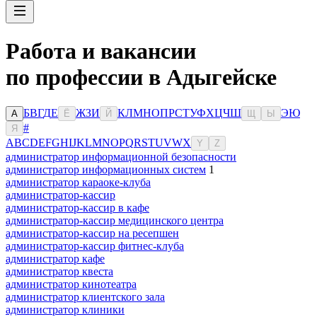
Работа и вакансии
по профессии в Адыгейске
Б
В
Г
Д
Е
Ж
З
И
К
Л
М
Н
О
П
Р
С
Т
У
Ф
Х
Ц
Ч
Ш
Э
Ю
А
Ё
Й
Щ
Ы
#
Я
A
B
C
D
E
F
G
H
I
J
K
L
M
N
O
P
Q
R
S
T
U
V
W
X
Y
Z
администратор информационной безопасности
администратор информационных систем
1
администратор караоке-клуба
администратор-кассир
администратор-кассир в кафе
администратор-кассир медицинского центра
администратор-кассир на ресепшен
администратор-кассир фитнес-клуба
администратор кафе
администратор квеста
администратор кинотеатра
администратор клиентского зала
администратор клиники