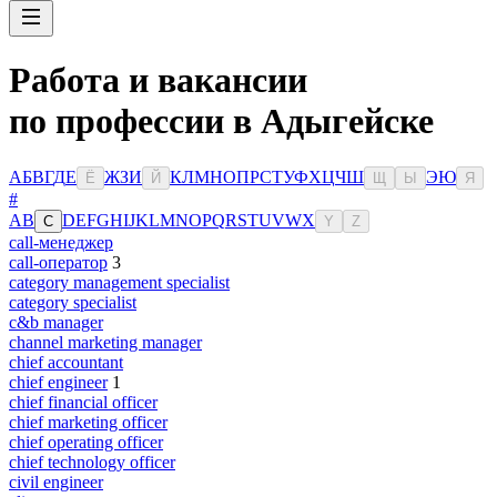
Работа и вакансии
по профессии в Адыгейске
А
Б
В
Г
Д
Е
Ж
З
И
К
Л
М
Н
О
П
Р
С
Т
У
Ф
Х
Ц
Ч
Ш
Э
Ю
Ё
Й
Щ
Ы
Я
#
A
B
D
E
F
G
H
I
J
K
L
M
N
O
P
Q
R
S
T
U
V
W
X
C
Y
Z
call-менеджер
call-оператор
3
category management specialist
category specialist
c&b manager
channel marketing manager
chief accountant
chief engineer
1
chief financial officer
chief marketing officer
chief operating officer
chief technology officer
civil engineer