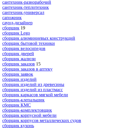
сантехник-разнорабочий
сантехник-теплотехник
сантехник-универсал
сапожник
саунд-дизайнер
сборщик
19
сборщик Lego
сборщик алюминиевых конструкций
сборщик бытовой техники
сборщик велосипедов
сборщик дверей
сборщик жалюзи
сборщик заказов
15
сборщик заказов в аптеку
сборщик заявок
сборщик изделий
сборщик изделий из древесины
сборщик изделий из пластмасс
сборщик каркасов мягкой мебели
сборщик-клепальщик
сборщик КМС
сборщик-комплектовщик
сборщик корпусной мебели
сборщик корпусов металлических судов
сборщик кухонь