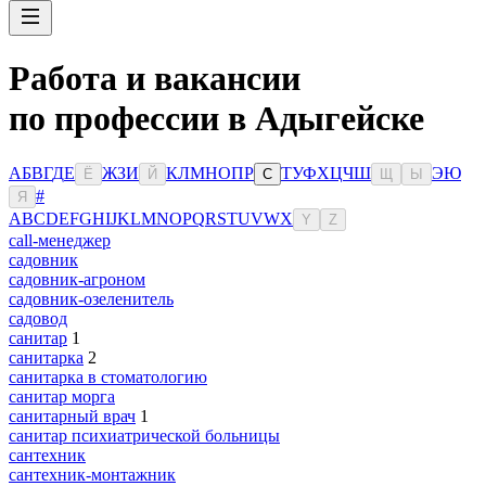
Работа и вакансии
по профессии в Адыгейске
А
Б
В
Г
Д
Е
Ж
З
И
К
Л
М
Н
О
П
Р
Т
У
Ф
Х
Ц
Ч
Ш
Э
Ю
Ё
Й
С
Щ
Ы
#
Я
A
B
C
D
E
F
G
H
I
J
K
L
M
N
O
P
Q
R
S
T
U
V
W
X
Y
Z
сall-менеджер
садовник
садовник-агроном
садовник-озеленитель
садовод
санитар
1
санитарка
2
санитарка в стоматологию
санитар морга
санитарный врач
1
санитар психиатрической больницы
сантехник
сантехник-монтажник