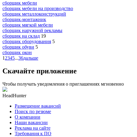
сборщик мебели
сборщик мебели на производство
сборщик металлоконструкций
сборщик-монтажник
сборщик мягкой мебели
сборщик наружной рекламы
сборщик на склад
19
сборщик оборудования
5
сборщик обуви
5
сборщик окон
1
2
3
4
5
...
36
дальше
Скачайте приложение
Чтобы получать уведомления о приглашениях мгновенно
HeadHunter
Размещение вакансий
Поиск по резюме
О компании
Наши вакансии
Реклама на сайте
Требования к ПО