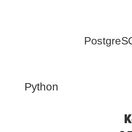
PostgreS
Python
К