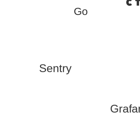
с 
Go
Sentry
Grafa