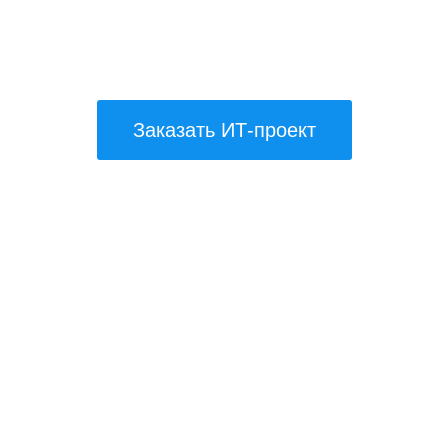
 разработчиков статьей про
Заказать ИТ-проект
Рассказ об ИТ-
Повышение лояльности
департаменте изнутри
к бренду