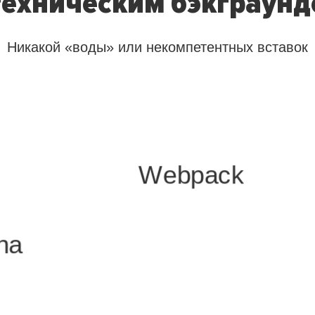
техническим бэкграун
Никакой «воды» или некомпетентных вставок
Webpack
na