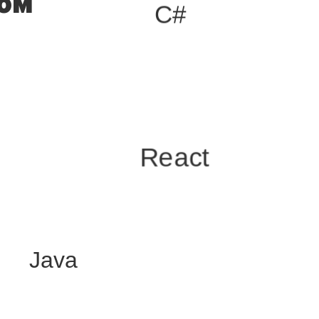
дом
C#
React
Java