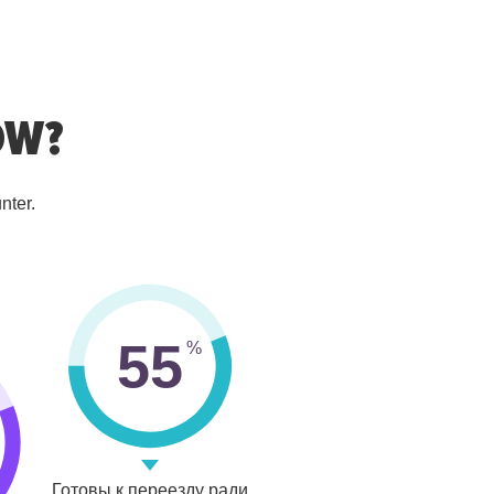
OW?
nter.
55
Готовы к переезду ради