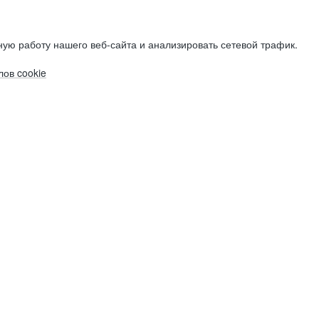
ую работу нашего веб-сайта и анализировать сетевой трафик.
ов cookie
Электронная почта (рабочая)
Электронная почта (рабочая)
Электронная почта (рабочая)
Фамилия
Фамилия
Фамилия
Имя
Имя
Имя
Компания
Компания
Компания