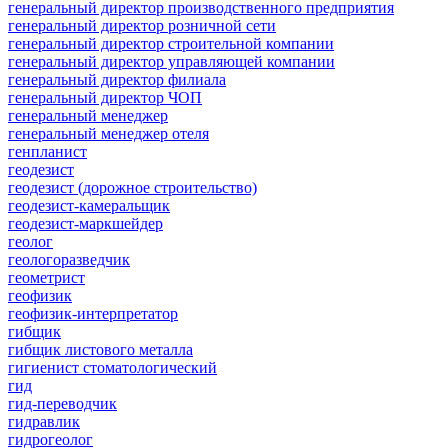
генеральный директор производственного предприятия
генеральный директор розничной сети
генеральный директор строительной компании
генеральный директор управляющей компании
генеральный директор филиала
генеральный директор ЧОП
генеральный менеджер
генеральный менеджер отеля
генпланист
геодезист
геодезист (дорожное строительство)
геодезист-камеральщик
геодезист-маркшейдер
геолог
геологоразведчик
геометрист
геофизик
геофизик-интерпретатор
гибщик
гибщик листового металла
гигиенист стоматологический
гид
гид-переводчик
гидравлик
гидрогеолог