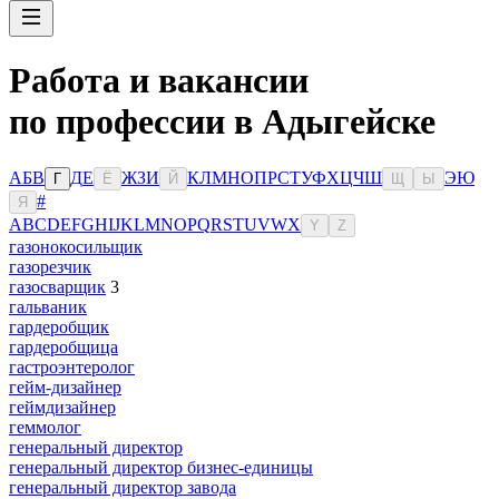
Работа и вакансии
по профессии в Адыгейске
А
Б
В
Д
Е
Ж
З
И
К
Л
М
Н
О
П
Р
С
Т
У
Ф
Х
Ц
Ч
Ш
Э
Ю
Г
Ё
Й
Щ
Ы
#
Я
A
B
C
D
E
F
G
H
I
J
K
L
M
N
O
P
Q
R
S
T
U
V
W
X
Y
Z
газонокосильщик
газорезчик
газосварщик
3
гальваник
гардеробщик
гардеробщица
гастроэнтеролог
гейм-дизайнер
геймдизайнер
геммолог
генеральный директор
генеральный директор бизнес-единицы
генеральный директор завода