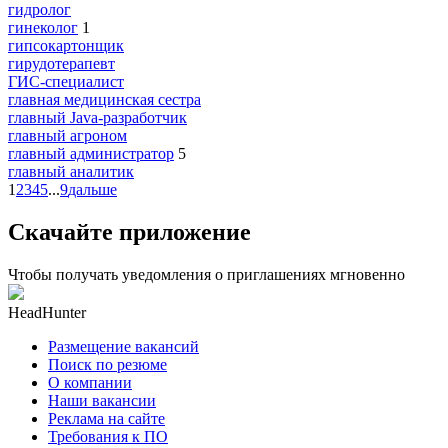
гидролог
гинеколог
1
гипсокартонщик
гирудотерапевт
ГИС-специалист
главная медицинская сестра
главный Java-разработчик
главный агроном
главный администратор
5
главный аналитик
1
2
3
4
5
...
9
дальше
Скачайте приложение
Чтобы получать уведомления о приглашениях мгновенно
HeadHunter
Размещение вакансий
Поиск по резюме
О компании
Наши вакансии
Реклама на сайте
Требования к ПО