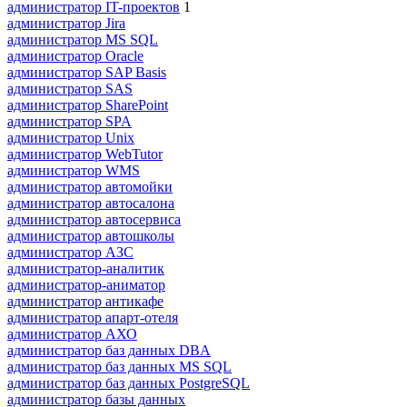
администратор IT-проектов
1
администратор Jira
администратор MS SQL
администратор Oracle
администратор SAP Basis
администратор SAS
администратор SharePoint
администратор SPA
администратор Unix
администратор WebTutor
администратор WMS
администратор автомойки
администратор автосалона
администратор автосервиса
администратор автошколы
администратор АЗС
администратор-аналитик
администратор-аниматор
администратор антикафе
администратор апарт-отеля
администратор АХО
администратор баз данных DBA
администратор баз данных MS SQL
администратор баз данных PostgreSQL
администратор базы данных