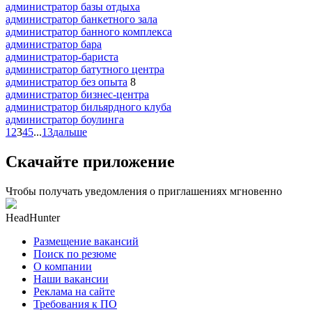
администратор базы отдыха
администратор банкетного зала
администратор банного комплекса
администратор бара
администратор-бариста
администратор батутного центра
администратор без опыта
8
администратор бизнес-центра
администратор бильярдного клуба
администратор боулинга
1
2
3
4
5
...
13
дальше
Скачайте приложение
Чтобы получать уведомления о приглашениях мгновенно
HeadHunter
Размещение вакансий
Поиск по резюме
О компании
Наши вакансии
Реклама на сайте
Требования к ПО