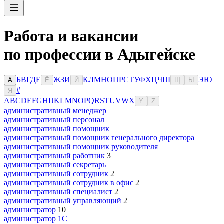
Работа и вакансии
по профессии в Адыгейске
Б
В
Г
Д
Е
Ж
З
И
К
Л
М
Н
О
П
Р
С
Т
У
Ф
Х
Ц
Ч
Ш
Э
Ю
А
Ё
Й
Щ
Ы
#
Я
A
B
C
D
E
F
G
H
I
J
K
L
M
N
O
P
Q
R
S
T
U
V
W
X
Y
Z
административный менеджер
административный персонал
административный помощник
административный помощник генерального директора
административный помощник руководителя
административный работник
3
административный секретарь
административный сотрудник
2
административный сотрудник в офис
2
административный специалист
2
административный управляющий
2
администратор
10
администратор 1С