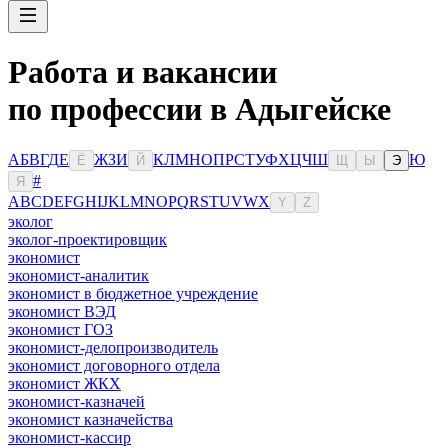
Работа и вакансии
по профессии в Адыгейске
А
Б
В
Г
Д
Е
Ж
З
И
К
Л
М
Н
О
П
Р
С
Т
У
Ф
Х
Ц
Ч
Ш
Ю
Ё
Й
Щ
Ы
Э
#
Я
A
B
C
D
E
F
G
H
I
J
K
L
M
N
O
P
Q
R
S
T
U
V
W
X
Y
Z
эколог
эколог-проектировщик
экономист
экономист-аналитик
экономист в бюджетное учреждение
экономист ВЭД
экономист ГОЗ
экономист-делопроизводитель
экономист договорного отдела
экономист ЖКХ
экономист-казначей
экономист казначейства
экономист-кассир