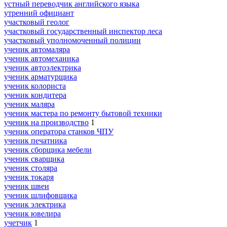
устный переводчик английского языка
утренний официант
участковый геолог
участковый государственный инспектор леса
участковый уполномоченный полиции
ученик автомаляра
ученик автомеханика
ученик автоэлектрика
ученик арматурщика
ученик колориста
ученик кондитера
ученик маляра
ученик мастера по ремонту бытовой техники
ученик на производство
1
ученик оператора станков ЧПУ
ученик печатника
ученик сборщика мебели
ученик сварщика
ученик столяра
ученик токаря
ученик швеи
ученик шлифовщика
ученик электрика
ученик ювелира
учетчик
1