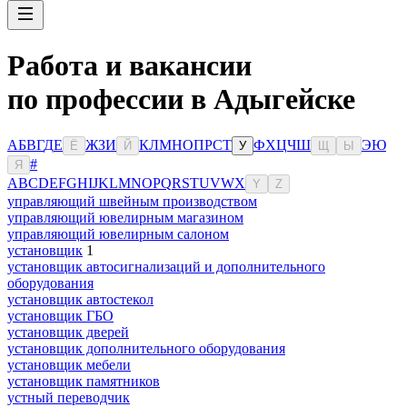
Работа и вакансии
по профессии в Адыгейске
А
Б
В
Г
Д
Е
Ж
З
И
К
Л
М
Н
О
П
Р
С
Т
Ф
Х
Ц
Ч
Ш
Э
Ю
Ё
Й
У
Щ
Ы
#
Я
A
B
C
D
E
F
G
H
I
J
K
L
M
N
O
P
Q
R
S
T
U
V
W
X
Y
Z
управляющий швейным производством
управляющий ювелирным магазином
управляющий ювелирным салоном
установщик
1
установщик автосигнализаций и дополнительного
оборудования
установщик автостекол
установщик ГБО
установщик дверей
установщик дополнительного оборудования
установщик мебели
установщик памятников
устный переводчик