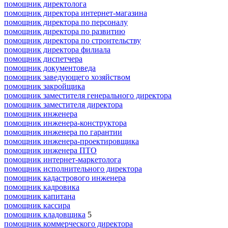
помощник директолога
помощник директора интернет-магазина
помощник директора по персоналу
помощник директора по развитию
помощник директора по строительству
помощник директора филиала
помощник диспетчера
помощник документоведа
помощник заведующего хозяйством
помощник закройщика
помощник заместителя генерального директора
помощник заместителя директора
помощник инженера
помощник инженера-конструктора
помощник инженера по гарантии
помощник инженера-проектировщика
помощник инженера ПТО
помощник интернет-маркетолога
помощник исполнительного директора
помощник кадастрового инженера
помощник кадровика
помощник капитана
помощник кассира
помощник кладовщика
5
помощник коммерческого директора