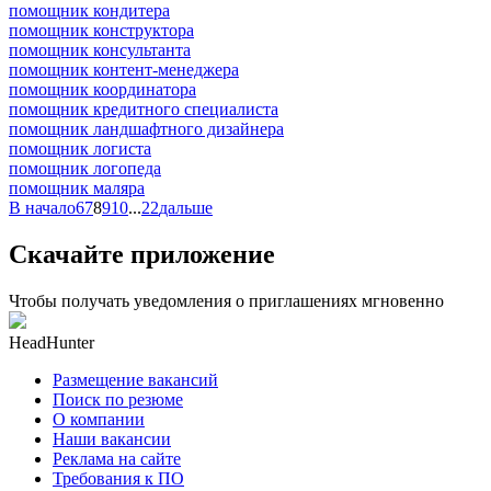
помощник кондитера
помощник конструктора
помощник консультанта
помощник контент-менеджера
помощник координатора
помощник кредитного специалиста
помощник ландшафтного дизайнера
помощник логиста
помощник логопеда
помощник маляра
В начало
6
7
8
9
10
...
22
дальше
Скачайте приложение
Чтобы получать уведомления о приглашениях мгновенно
HeadHunter
Размещение вакансий
Поиск по резюме
О компании
Наши вакансии
Реклама на сайте
Требования к ПО