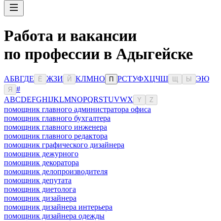
Работа и вакансии
по профессии в Адыгейске
А
Б
В
Г
Д
Е
Ж
З
И
К
Л
М
Н
О
Р
С
Т
У
Ф
Х
Ц
Ч
Ш
Э
Ю
Ё
Й
П
Щ
Ы
#
Я
A
B
C
D
E
F
G
H
I
J
K
L
M
N
O
P
Q
R
S
T
U
V
W
X
Y
Z
помощник главного администратора офиса
помощник главного бухгалтера
помощник главного инженера
помощник главного редактора
помощник графического дизайнера
помощник дежурного
помощник декоратора
помощник делопроизводителя
помощник депутата
помощник диетолога
помощник дизайнера
помощник дизайнера интерьера
помощник дизайнера одежды