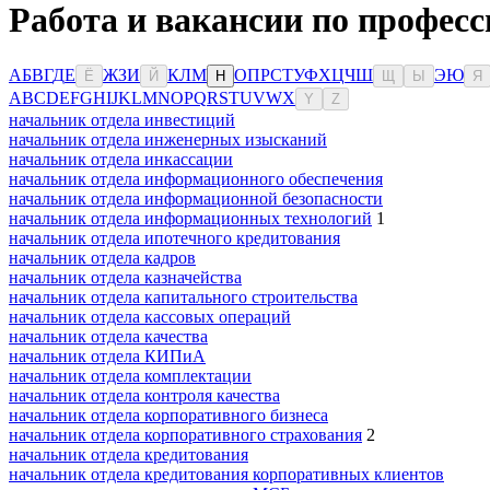
Работа и вакансии по професс
А
Б
В
Г
Д
Е
Ж
З
И
К
Л
М
О
П
Р
С
Т
У
Ф
Х
Ц
Ч
Ш
Э
Ю
Ё
Й
Н
Щ
Ы
Я
A
B
C
D
E
F
G
H
I
J
K
L
M
N
O
P
Q
R
S
T
U
V
W
X
Y
Z
начальник отдела инвестиций
начальник отдела инженерных изысканий
начальник отдела инкассации
начальник отдела информационного обеспечения
начальник отдела информационной безопасности
начальник отдела информационных технологий
1
начальник отдела ипотечного кредитования
начальник отдела кадров
начальник отдела казначейства
начальник отдела капитального строительства
начальник отдела кассовых операций
начальник отдела качества
начальник отдела КИПиА
начальник отдела комплектации
начальник отдела контроля качества
начальник отдела корпоративного бизнеса
начальник отдела корпоративного страхования
2
начальник отдела кредитования
начальник отдела кредитования корпоративных клиентов