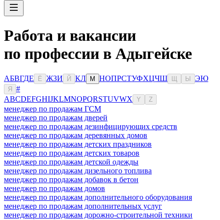
Работа и вакансии
по профессии в Адыгейске
А
Б
В
Г
Д
Е
Ж
З
И
К
Л
Н
О
П
Р
С
Т
У
Ф
Х
Ц
Ч
Ш
Э
Ю
Ё
Й
М
Щ
Ы
#
Я
A
B
C
D
E
F
G
H
I
J
K
L
M
N
O
P
Q
R
S
T
U
V
W
X
Y
Z
менеджер по продажам ГСМ
менеджер по продажам дверей
менеджер по продажам дезинфицирующих средств
менеджер по продажам деревянных домов
менеджер по продажам детских праздников
менеджер по продажам детских товаров
менеджер по продажам детской одежды
менеджер по продажам дизельного топлива
менеджер по продажам добавок в бетон
менеджер по продажам домов
менеджер по продажам дополнительного оборудования
менеджер по продажам дополнительных услуг
менеджер по продажам дорожно-строительной техники