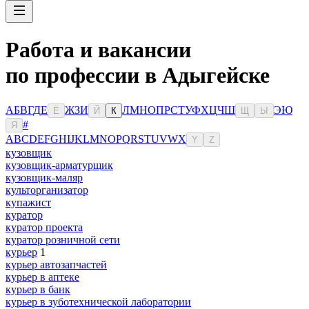
Работа и вакансии
по профессии в Адыгейске
А
Б
В
Г
Д
Е
Ж
З
И
Л
М
Н
О
П
Р
С
Т
У
Ф
Х
Ц
Ч
Ш
Э
Ю
Ё
Й
К
Щ
Ы
#
Я
A
B
C
D
E
F
G
H
I
J
K
L
M
N
O
P
Q
R
S
T
U
V
W
X
Y
Z
кузовщик
кузовщик-арматурщик
кузовщик-маляр
культорганизатор
купажист
куратор
куратор проекта
куратор розничной сети
курьер
1
курьер автозапчастей
курьер в аптеке
курьер в банк
курьер в зуботехнической лаборатории