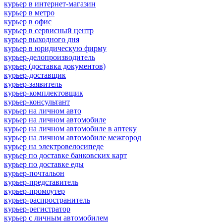
курьер в интернет-магазин
курьер в метро
курьер в офис
курьер в сервисный центр
курьер выходного дня
курьер в юридическую фирму
курьер-делопроизводитель
курьер (доставка документов)
курьер-доставщик
курьер-заявитель
курьер-комплектовщик
курьер-консультант
курьер на личном авто
курьер на личном автомобиле
курьер на личном автомобиле в аптеку
курьер на личном автомобиле межгород
курьер на электровелосипеде
курьер по доставке банковских карт
курьер по доставке еды
курьер-почтальон
курьер-представитель
курьер-промоутер
курьер-распространитель
курьер-регистратор
курьер с личным автомобилем