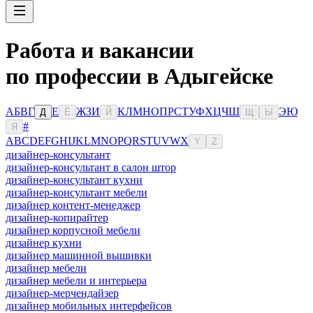
Работа и вакансии
по профессии в Адыгейске
А
Б
В
Г
Е
Ж
З
И
К
Л
М
Н
О
П
Р
С
Т
У
Ф
Х
Ц
Ч
Ш
Э
Ю
Д
Ё
Й
Щ
Ы
#
Я
A
B
C
D
E
F
G
H
I
J
K
L
M
N
O
P
Q
R
S
T
U
V
W
X
Y
Z
дизайнер-консультант
дизайнер-консультант в салон штор
дизайнер-консультант кухни
дизайнер-консультант мебели
дизайнер контент-менеджер
дизайнер-копирайтер
дизайнер корпусной мебели
дизайнер кухни
дизайнер машинной вышивки
дизайнер мебели
дизайнер мебели и интерьера
дизайнер-мерчендайзер
дизайнер мобильных интерфейсов