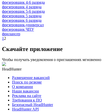
фрезеровщик 4-6 разряда
фрезеровщик 4 разряда
фрезеровщик 5-6 разряда
фрезеровщик 5 разряда
фрезеровщик 6 разряда
фрезеровщик-универсал
фрезеровщик ЧПУ
фрилансер
1
2
Скачайте приложение
Чтобы получать уведомления о приглашениях мгновенно
HeadHunter
Размещение вакансий
Поиск по резюме
О компании
Наши вакансии
Реклама на сайте
Требования к ПО
Безопасный HeadHunter
HeadHunter API