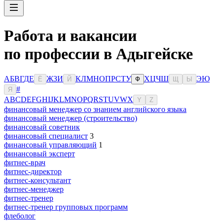
Работа и вакансии
по профессии в Адыгейске
А
Б
В
Г
Д
Е
Ж
З
И
К
Л
М
Н
О
П
Р
С
Т
У
Х
Ц
Ч
Ш
Э
Ю
Ё
Й
Ф
Щ
Ы
#
Я
A
B
C
D
E
F
G
H
I
J
K
L
M
N
O
P
Q
R
S
T
U
V
W
X
Y
Z
финансовый менеджер со знанием английского языка
финансовый менеджер (строительство)
финансовый советник
финансовый специалист
3
финансовый управляющий
1
финансовый эксперт
фитнес-врач
фитнес-директор
фитнес-консультант
фитнес-менеджер
фитнес-тренер
фитнес-тренер групповых программ
флеболог