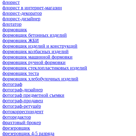
флорист
флорист в интернет-магазин
флорист-декоратор
флорист-дизайнер
флотатор
формовщик
формовщик бетонных изделий
формовщик ЖБИ
формовщик изделий и конструкций
формовщик колбасных изделий
формовщик машинной формовки
формовщик ручной формовки
формовщик стеклопластиковых изделий
формовщик теста
формовщик хлебобулочных изделий
фотограф
фотограф-дизайнер
фотограф предметной съемки
фотограф-продавец
фотограф-ретушёр
фотокорреспондент
фоторедактор
фрахтовый брокер
фрезеровщик
фрезеровщик 4-5 разряда