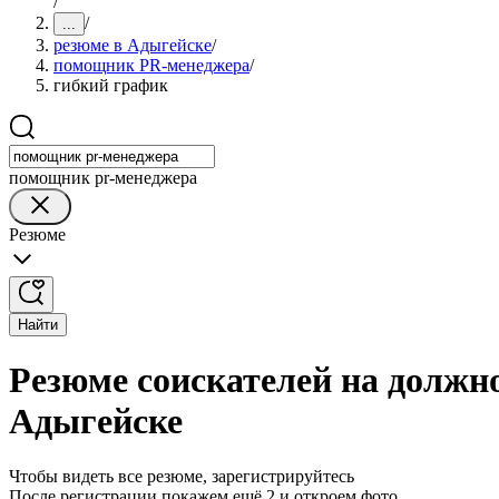
/
/
...
резюме в Адыгейске
/
помощник PR-менеджера
/
гибкий график
помощник pr-менеджера
Резюме
Найти
Резюме соискателей на должн
Адыгейске
Чтобы видеть все резюме, зарегистрируйтесь
После регистрации покажем ещё 2 и откроем фото