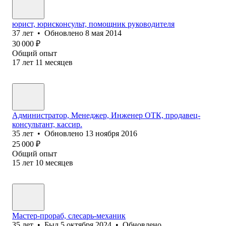
юрист, юрисконсульт, помощник руководителя
37
лет
•
Обновлено
8 мая 2014
30 000
₽
Общий опыт
17
лет
11
месяцев
Администратор, Менеджер, Инженер ОТК, продавец-
консультант, кассир.
35
лет
•
Обновлено
13 ноября 2016
25 000
₽
Общий опыт
15
лет
10
месяцев
Мастер-прораб, слесарь-механик
35
лет
•
Был
5 октября 2024
•
Обновлено