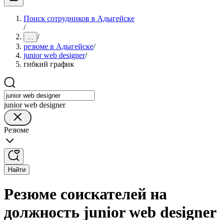
Поиск сотрудников в Адыгейске
/
/
...
резюме в Адыгейске
/
junior web designer
/
гибкий график
junior web designer
Резюме
Найти
Резюме соискателей на
должность junior web designer