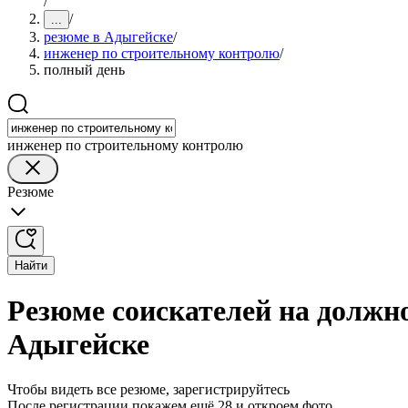
/
/
...
резюме в Адыгейске
/
инженер по строительному контролю
/
полный день
инженер по строительному контролю
Резюме
Найти
Резюме соискателей на должн
Адыгейске
Чтобы видеть все резюме, зарегистрируйтесь
После регистрации покажем ещё 28 и откроем фото