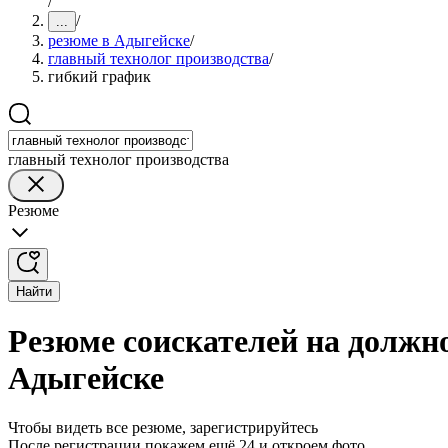
/
/
...
резюме в Адыгейске
/
главный технолог производства
/
гибкий график
главный технолог производства
Резюме
Найти
Резюме соискателей на должно
Адыгейске
Чтобы видеть все резюме, зарегистрируйтесь
После регистрации покажем ещё 24 и откроем фото