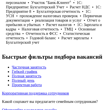
персоналом
•
Участок "Банк-Клиент"
•
1С:
Предприятие: Бухгалтерский Учет
•
Расчет НДС
•
1С:
Предприятие 8
•
Бухгалтерская отчетность
•
1С:
УСН
•
прохождение налоговых проверок
•
Первичная
документация
•
реализация товаров и услуг
•
Отчет о
прибылях и убытках
•
Расчет налогов
•
1С: Зарплата и
кадры
•
Налоговая отчетность
•
ТМЦ
•
Основные
средства
•
Отчетность в ФСС
•
Статистическая
отчетность
•
Годовой баланс
•
Расчет зарплаты
•
Бухгалтерский учет
Быстрые фильтры подбора вакансий
Частичная занятость
Гибкий график
Полная занятость
Полный день
Проектная работа
Корпоративная поддержка сотрудников
Какой соцпакет вы предлагаете семейным сотрудникам?
Оформляйте кандидатов онлайн