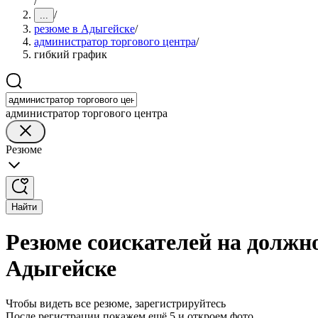
/
/
...
резюме в Адыгейске
/
администратор торгового центра
/
гибкий график
администратор торгового центра
Резюме
Найти
Резюме соискателей на должн
Адыгейске
Чтобы видеть все резюме, зарегистрируйтесь
После регистрации покажем ещё 5 и откроем фото