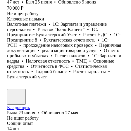
47
лет
•
Был
25 июня
•
Обновлено
9 июня
70 000
₽
Не ищет работу
Ключевые навыки
Валютные платежи
•
1С: Зарплата и управление
персоналом
•
Участок "Банк-Клиент"
•
1С:
Предприятие: Бухгалтерский Учет
•
Расчет НДС
•
1С:
Предприятие 8
•
Бухгалтерская отчетность
•
1С:
УСН
•
прохождение налоговых проверок
•
Первичная
документация
•
реализация товаров и услуг
•
Отчет о
прибылях и убытках
•
Расчет налогов
•
1С: Зарплата и
кадры
•
Налоговая отчетность
•
ТМЦ
•
Основные
средства
•
Отчетность в ФСС
•
Статистическая
отчетность
•
Годовой баланс
•
Расчет зарплаты
•
Бухгалтерский учет
Кладовщик
Была
23 июня
•
Обновлено
27 мая
Не ищет работу
Общий опыт
14
лет