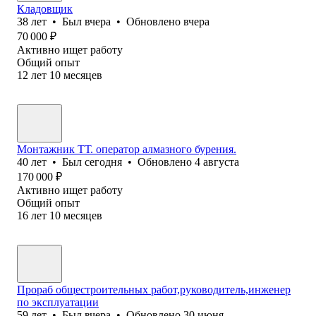
Кладовщик
38
лет
•
Был
вчера
•
Обновлено
вчера
70 000
₽
Активно ищет работу
Общий опыт
12
лет
10
месяцев
Монтажник ТТ. оператор алмазного бурения.
40
лет
•
Был
сегодня
•
Обновлено
4 августа
170 000
₽
Активно ищет работу
Общий опыт
16
лет
10
месяцев
Прораб общестроительных работ,руководитель,инженер
по эксплуатации
59
лет
•
Был
вчера
•
Обновлено
30 июня