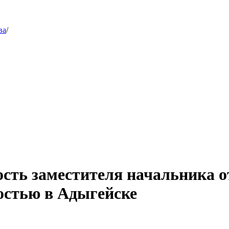
ва
/
ость заместителя начальника о
тостью в Адыгейске