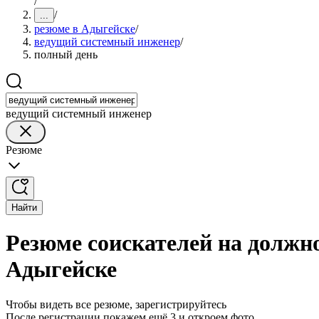
/
/
...
резюме в Адыгейске
/
ведущий системный инженер
/
полный день
ведущий системный инженер
Резюме
Найти
Резюме соискателей на должн
Адыгейске
Чтобы видеть все резюме, зарегистрируйтесь
После регистрации покажем ещё 3 и откроем фото