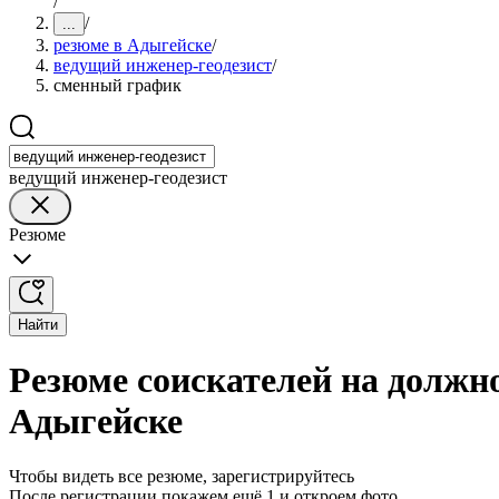
/
/
...
резюме в Адыгейске
/
ведущий инженер-геодезист
/
сменный график
ведущий инженер-геодезист
Резюме
Найти
Резюме соискателей на должн
Адыгейске
Чтобы видеть все резюме, зарегистрируйтесь
После регистрации покажем ещё 1 и откроем фото