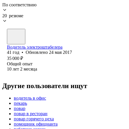
По соответствию
20 резюме
Водитель электроштабелера
41
год
•
Обновлено
24 мая 2017
35 000
₽
Общий опыт
10
лет
2
месяца
Другие пользователи ищут
водитель в офис
пекарь
повар
повар в ресторан
повар горячего цеха
помощник официанта