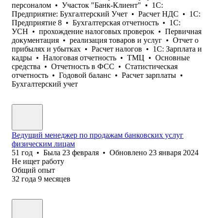
персоналом
•
Участок "Банк-Клиент"
•
1С:
Предприятие: Бухгалтерский Учет
•
Расчет НДС
•
1С:
Предприятие 8
•
Бухгалтерская отчетность
•
1С:
УСН
•
прохождение налоговых проверок
•
Первичная
документация
•
реализация товаров и услуг
•
Отчет о
прибылях и убытках
•
Расчет налогов
•
1С: Зарплата и
кадры
•
Налоговая отчетность
•
ТМЦ
•
Основные
средства
•
Отчетность в ФСС
•
Статистическая
отчетность
•
Годовой баланс
•
Расчет зарплаты
•
Бухгалтерский учет
Ведущий менеджер по продажам банковских услуг
физическим лицам
51
год
•
Была
23 февраля
•
Обновлено
23 января 2024
Не ищет работу
Общий опыт
32
года
9
месяцев