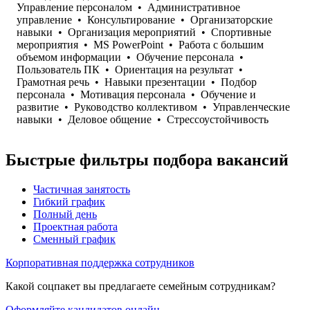
Управление персоналом
•
Административное
управление
•
Консультирование
•
Организаторские
навыки
•
Организация мероприятий
•
Спортивные
мероприятия
•
MS PowerPoint
•
Работа с большим
объемом информации
•
Обучение персонала
•
Пользователь ПК
•
Ориентация на результат
•
Грамотная речь
•
Навыки презентации
•
Подбор
персонала
•
Мотивация персонала
•
Обучение и
развитие
•
Руководство коллективом
•
Управленческие
навыки
•
Деловое общение
•
Стрессоустойчивость
Быстрые фильтры подбора вакансий
Частичная занятость
Гибкий график
Полный день
Проектная работа
Сменный график
Корпоративная поддержка сотрудников
Какой соцпакет вы предлагаете семейным сотрудникам?
Оформляйте кандидатов онлайн