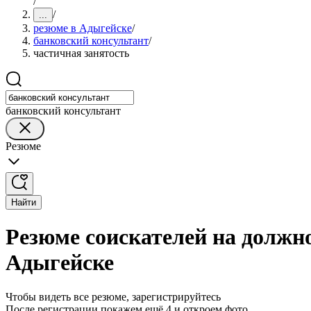
/
/
...
резюме в Адыгейске
/
банковский консультант
/
частичная занятость
банковский консультант
Резюме
Найти
Резюме соискателей на должно
Адыгейске
Чтобы видеть все резюме, зарегистрируйтесь
После регистрации покажем ещё 4 и откроем фото