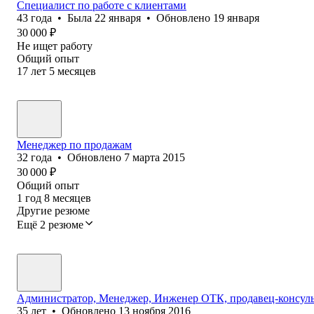
Специалист по работе с клиентами
43
года
•
Была
22 января
•
Обновлено
19 января
30 000
₽
Не ищет работу
Общий опыт
17
лет
5
месяцев
Менеджер по продажам
32
года
•
Обновлено
7 марта 2015
30 000
₽
Общий опыт
1
год
8
месяцев
Другие резюме
Ещё 2 резюме
Администратор, Менеджер, Инженер ОТК, продавец-консульт
35
лет
•
Обновлено
13 ноября 2016