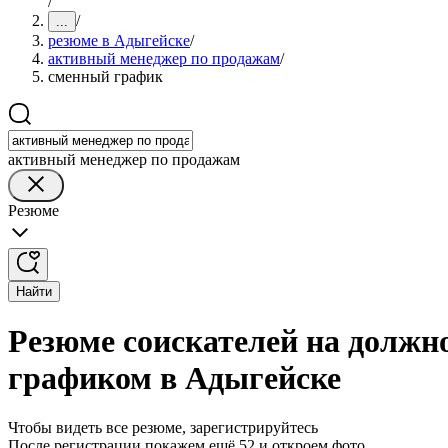
/
/
...
резюме в Адыгейске
/
активный менеджер по продажам
/
сменный график
активный менеджер по продажам
Резюме
Найти
Резюме соискателей на должн
графиком в Адыгейске
Чтобы видеть все резюме, зарегистрируйтесь
После регистрации покажем ещё 52 и откроем фото