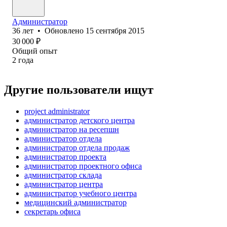
Администратор
36
лет
•
Обновлено
15 сентября 2015
30 000
₽
Общий опыт
2
года
Другие пользователи ищут
project administrator
администратор детского центра
администратор на ресепшн
администратор отдела
администратор отдела продаж
администратор проекта
администратор проектного офиса
администратор склада
администратор центра
администратор учебного центра
медицинский администратор
секретарь офиса