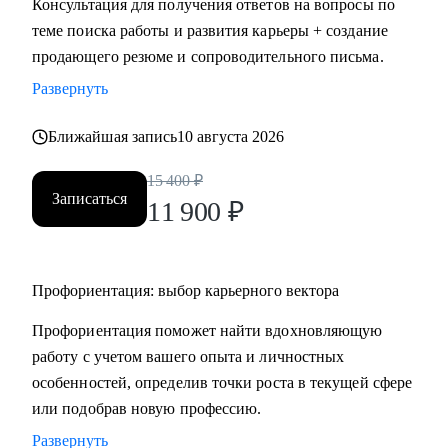
Консультация для получения ответов на вопросы по
HR.
теме поиска работы и развития карьеры + создание
• Провожу профориентацию, чтобы найти работу по
продающего резюме и сопроводительного письма.
любви и она была в кайф и без страданий.
Развернуть
Кому могу помочь:
Ближайшая запись
10 августа 2026
Могу помочь руководителям и специалистам различных
направлений:
15 400
₽
Записаться
• продажи, сопровождение продаж
11 900
₽
• административный персонал
• индустрия красоты, фитнес
• организация мероприятий
Профориентация: выбор карьерного вектора
• туризм, гостеприимство
Профориентация поможет найти вдохновляющую
• закупки, тендеры
работу с учетом вашего опыта и личностных
• логистика, ВЭД
особенностей, определив точки роста в текущей сфере
• маркетинг, PR
или подобрав новую профессию.
• образование
• бухгалтерия
Развернуть