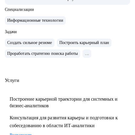
так и на стороне ИТ разработки
• Сделал ИТ-проекты в разных сферах: банковские услуги,
Специализации
FinTech-стартапы, информационная безопасность,
Информационные технологии
управление персоналом, обслуживание оборудования,
логистика и склад.
Задачи
• Спроектировал несколько систем с нуля (платежные
Создать сильное резюме
Построить карьерный план
системы, чат-боты, BI-системы) и дорабатывал большие
Проработать стратегию поиска работы
...
корпоративные системы (CRM, ERP)
С чем помогу:
• Составить план профессионального развития
Услуги
• Разработать понятное резюме
• Подготовиться к техническому собеседованию
Построение карьерной траектории для системных и
• Расширить ИТ-кругозор и прокачаться по темам:
бизнес-аналитиков
- управление требованиями
Консультация для развития карьеры и подготовки к
- интеграция сервисов
собеседованию в области ИТ-аналитики
- проектирование API
- проектирование БД