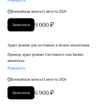
Развернуть
- декомпозиция системы на микросервисы
- архитектурные паттерны
Ближайшая запись
11 августа 2026
9 000
₽
Кому могу помочь:
Записаться
• Системным аналитикам
• Бизнес-аналитикам
• Техническим писателям
Аудит резюме для системных и бизнес-аналитиков
• Руководителям проектов в ИТ
Проведу аудит резюме Системного или Бизнес
аналитика
Развернуть
Ближайшая запись
11 августа 2026
6 900
₽
Записаться