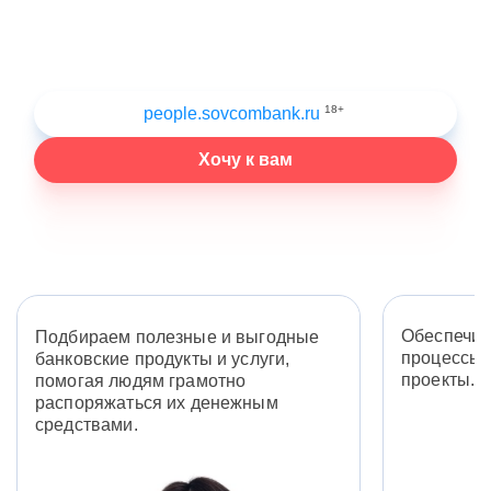
18+
people.sovcombank.ru
Хочу к вам
Обеспечив
Подбираем полезные и выгодные
процессы 
банковские продукты и услуги,
проекты.
помогая людям грамотно
распоряжаться их денежным
средствами.