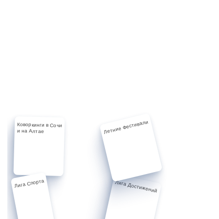
Летние Фестивали
Коворкинги в Сочи
и на Алтае
Лига Спорта
Лига Достижений