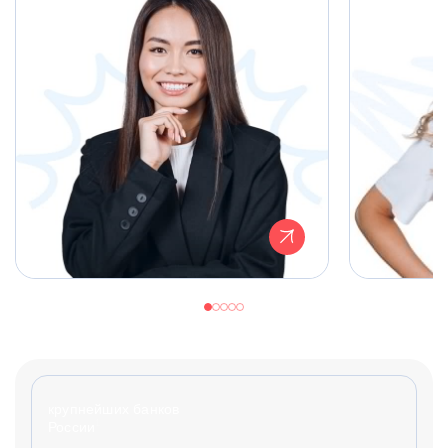
крупнейших банков
1
России