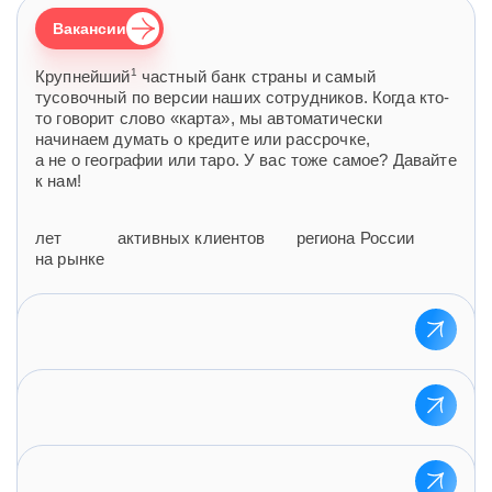
Вакансии
1
Крупнейший
частный банк страны и самый
тусовочный по версии наших сотрудников. Когда кто-
то говорит слово «карта», мы автоматически
начинаем думать о кредите или рассрочке,
а не о географии или таро. У вас тоже самое? Давайте
к нам!
лет
активных клиентов
региона России
на рынке
Наше ИТ-направление — это комьюнити фанатов
своего дела. Они внедряют новые технологии во все
процессы банка: от экосистемы карты «Халва»
до корпоративных платформ и приложений. Вэлком,
Здесь работают настоящие рыцари — они защищают