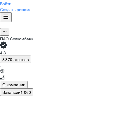
Войти
Создать резюме
ПАО
Совкомбанк
4,3
8 870 отзывов
·
О компании
Вакансии
1 060
Зарина
Артём
Ведущий специалист
Юрисконсульт в управлении по работе
отдела исходящих коммуникаций
с проблемной задолженностью