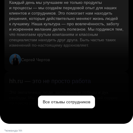
Каждый день мы улучшаем не только продукты
и процессы — мы создаём передовой опыт для наших
клиентов и сотрудников. Это помогает нам находить
решения, которые действительно меняют жизнь людей
к лучшему. Наша культура — про вовлечённость, заботу
и искреннее желание делать полезное. Мы гордимся тем,
что помогаем крутым компаниям и классным
специалистам находить друг друга. Быть частью таких
изменений по‑настоящему вдохновляет.
Сергей Чертов
hh.ru — это не просто работа
Это эмпатичные люди, заслуженные победы и дух
свободы. Мы помогаем миру и создаём лучший сервис
Все отзывы сотрудников
по поиску работы в стране.
Ольга Емельянова
*команда hh