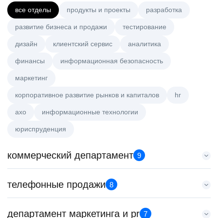
все отделы
продукты и проекты
разработка
развитие бизнеса и продажи
тестирование
дизайн
клиентский сервис
аналитика
финансы
информационная безопасность
маркетинг
корпоративное развитие рынков и капиталов
hr
axo
информационные технологии
юриспруденция
коммерческий департамент
9
Менеджер по работе с ключевыми клиентами (КАМ)
телефонные продажи
8
HeadHunter::Коммерческий департамент
сегодня
Менеджер по продажам в сегменте среднего и крупного
департамент маркетинга и pr
з/п не указана
7