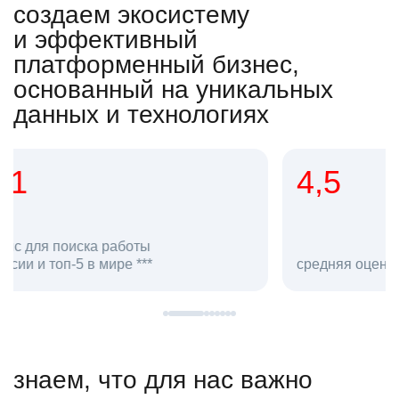
создаем экосистему
и эффективный
платформенный бизнес,
основанный на уникальных
данных и технологиях
4,5
20
сотруд
средняя оценка hh.ru как работодателя **
в hh.ru
знаем, что для нас важно