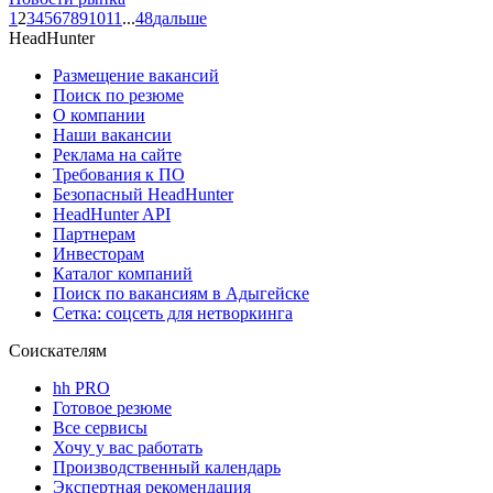
1
2
3
4
5
6
7
8
9
10
11
...
48
дальше
HeadHunter
Размещение вакансий
Поиск по резюме
О компании
Наши вакансии
Реклама на сайте
Требования к ПО
Безопасный HeadHunter
HeadHunter API
Партнерам
Инвесторам
Каталог компаний
Поиск по вакансиям в Адыгейске
Сетка: соцсеть для нетворкинга
Соискателям
hh PRO
Готовое резюме
Все сервисы
Хочу у вас работать
Производственный календарь
Экспертная рекомендация