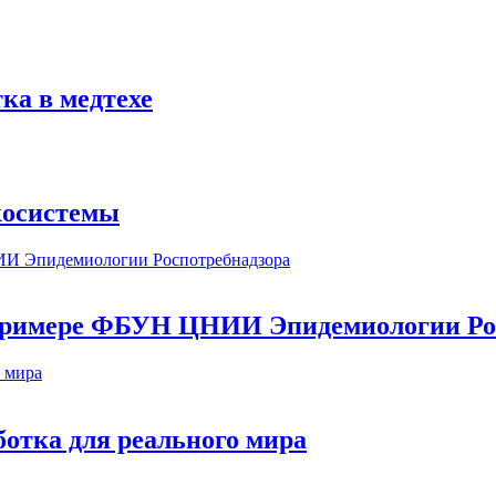
ка в медтехе
косистемы
а примере ФБУН ЦНИИ Эпидемиологии Ро
ботка для реального мира