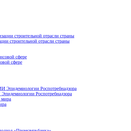
ации строительной отрасли страны
совой сфере
 Эпидемиологии Роспотребнадзора
ира