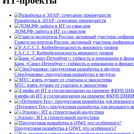
ИТ-проекты
Разработка в ЭЛАР: сочетание преимуществ
ДОМ.РФ: работа в ИТ со смыслом
Главгосэкспертиза России: активный участник цифровиз
F.A.C.C.T. Кибербезопасность мирового уровня
Банк «Санкт-Петербург»: гибкость и инновации в финан
СберЗдоровье: продуктовая разработка в медтехе
МТС: взять лучшее от стартапа и экосистемы
4 мифа об ИТ в госорганизации на примере ФБУН ЦНИИ
«Петрович-Тех»: продуктовая разработка для реального м
«Эталон»: ИТ в строительной индустрии
Продуктовая разработка в QIWI: что особенного?