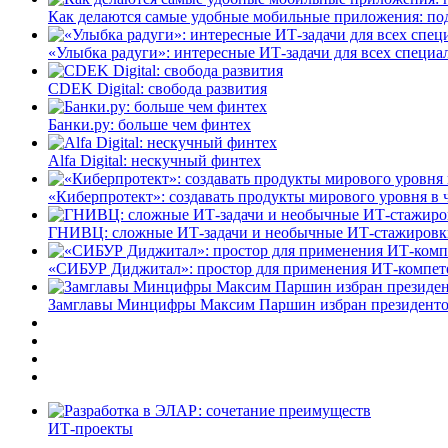
Как делаются самые удобные мобильные приложения: по
«Улыбка радуги»: интересные ИТ-задачи для всех специа
CDEK Digital: свобода развития
Банки.ру: больше чем финтех
Alfa Digital: нескучный финтех
«Киберпротект»: создавать продукты мирового уровня в
ГНИВЦ: сложные ИТ‑задачи и необычные ИТ‑стажировк
«СИБУР Диджитал»: простор для применения ИТ-компе
Замглавы Минцифры Максим Паршин избран президенто
ИТ-проекты