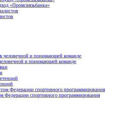
дход «Промсвязьбанка»
листов
 человечной и понимающей команде
и
тенций
м Федерации спортивного программирования