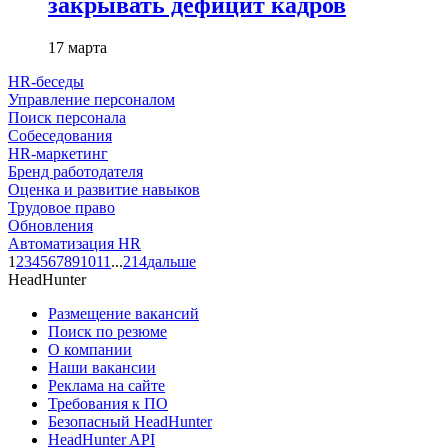
закрывать дефицит кадров
17 марта
HR-беседы
Управление персоналом
Поиск персонала
Собеседования
HR-маркетинг
Бренд работодателя
Оценка и развитие навыков
Трудовое право
Обновления
Автоматизация HR
1
2
3
4
5
6
7
8
9
10
11
...
214
дальше
HeadHunter
Размещение вакансий
Поиск по резюме
О компании
Наши вакансии
Реклама на сайте
Требования к ПО
Безопасный HeadHunter
HeadHunter API