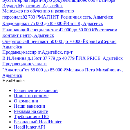
Бухгалтер на первичную документацию
90 000
₽
Байчора
Эдуард Муратович, Адыгейск
Менеджер по обучению и развитию
персонала
82 783
₽
МАГНИТ, Розничная сеть, Адыгейск
Кладовщик
от
75 000
до
85 000
₽
Вист-К, Адыгейск
Начинающий специалист
от
42 000
до
50 000
₽
Ростелеком
Контакт-центр, Адыгейск
Оператор call-центра
от
50 000
до
70 000
₽
КрайГазСервис,
Адыгейск
Продавец-кассир (г.Адыгейск, пр-т
В.И.Ленина,д.15)
от
37 779
до
40 779
₽
FIX PRICE, Адыгейск
Продавец-консультант
"Алкотека"
от
55 000
до
85 000
₽
Меликов Петр Михайлович,
Адыгейск
HeadHunter
Размещение вакансий
Поиск по резюме
О компании
Наши вакансии
Реклама на сайте
Требования к ПО
Безопасный HeadHunter
HeadHunter API