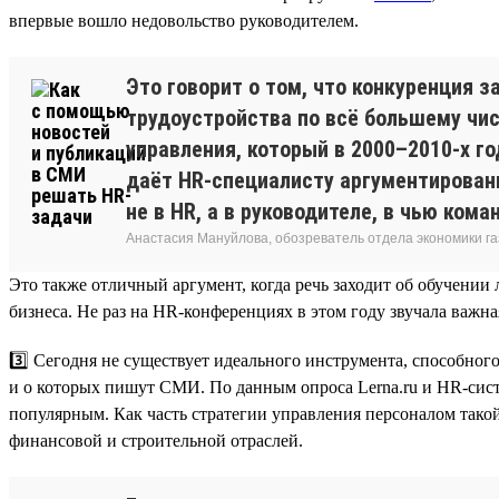
впервые вошло недовольство руководителем.
Это говорит о том, что конкуренция 
трудоустройства по всё большему чис
управления, который в 2000–2010-х г
даёт HR-специалисту аргументирован
не в HR, а в руководителе, в чью ком
Анастасия Мануйлова, обозреватель отдела экономики 
Это также отличный аргумент, когда речь заходит об обучени
бизнеса. Не раз на HR-конференциях в этом году звучала важна
3️⃣ Сегодня не существует идеального инструмента, способно
и о которых пишут СМИ. По данным опроса Lerna.ru и HR-сист
популярным. Как часть стратегии управления персоналом такой
финансовой и строительной отраслей.