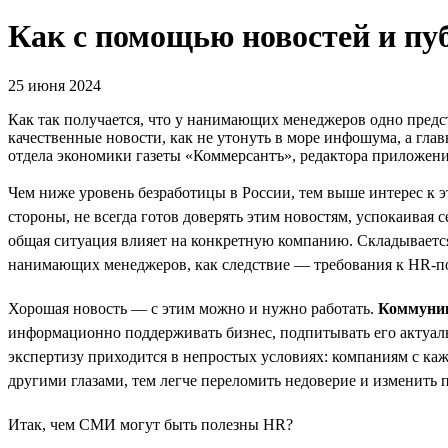
Как с помощью новостей и п
25 июня 2024
Как так получается, что у нанимающих менеджеров одно предст
качественные новости, как не утонуть в море инфошума, а гл
отдела экономики газеты «Коммерсантъ», редактора приложен
Чем ниже уровень безработицы в России, тем выше интерес к 
стороны, не всегда готов доверять этим новостям, успокаивая с
общая ситуация влияет на конкретную компанию. Складывается 
нанимающих менеджеров, как следствие — требования к HR-по
Хорошая новость — с этим можно и нужно работать.
Коммуни
информационно поддерживать бизнес, подпитывать его актуальн
экспертизу приходится в непростых условиях: компаниям с ка
другими глазами, тем легче переломить недоверие и изменит
Итак, чем СМИ могут быть полезны HR?