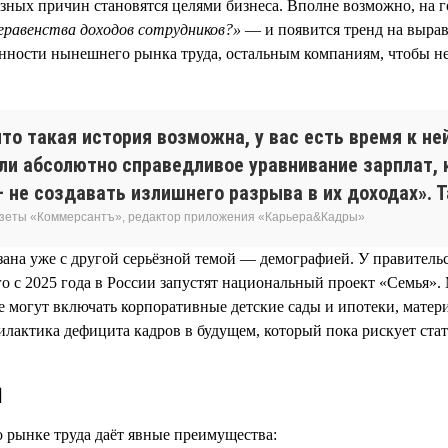
азных причин становятся целями бизнеса. Вполне возможно, на г
еравенства доходов сотрудников?»
— и появится тренд на вырав
енности нынешнего рынка труда, остальным компаниям, чтобы не
что такая история возможна, у вас есть время к н
ели абсолютно справедливое уравнивание зарплат, 
 не создавать излишнего разрыва в их доходах». Т
газеты «Коммерсантъ», редактор приложения «Карьера&Кадры»
язана уже с другой серьёзной темой — демографией. У правител
того с 2025 года в России запустят национальный проект «Семья
 могут включать корпоративные детские сады и ипотеки, матер
филактика дефицита кадров в будущем, который пока рискует ста
и
 рынке труда даёт явные преимущества: