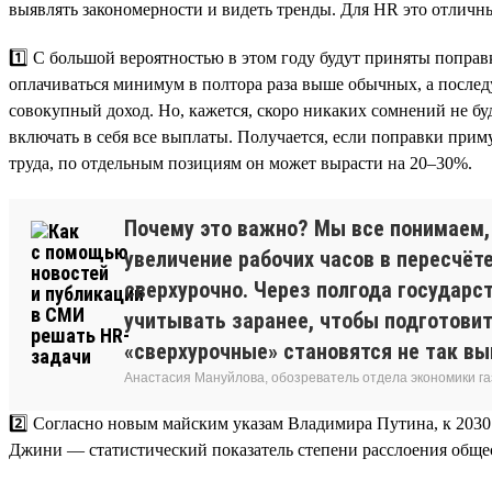
выявлять закономерности и видеть тренды. Для HR это отличны
1️⃣ С большой вероятностью в этом году будут приняты поправ
оплачиваться минимум в полтора раза выше обычных, а послед
совокупный доход. Но, кажется, скоро никаких сомнений не буд
включать в себя все выплаты. Получается, если поправки приму
труда, по отдельным позициям он может вырасти на 20–30%.
Почему это важно? Мы все понимаем,
увеличение рабочих часов в пересчёт
сверхурочно. Через полгода государс
учитывать заранее, чтобы подготови
«сверхурочные» становятся не так вы
Анастасия Мануйлова, обозреватель отдела экономики 
2️⃣ Согласно новым майским указам Владимира Путина, к 2030
Джини — статистический показатель степени расслоения обществ