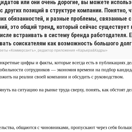
дидатов или они очень дорогие, вы можете использ
 с других позиций в структуре компании. Понятно, ч
их обязанностей, и разные проблемы, связанные с
ний, это общий тренд, который сейчас существует 
числе встраивать в систему бренда работодателя. 
вать соискателям как возможность большого долг
газеты «Коммерсантъ», редактор приложения «Карьера&Кадры»
нкретные цифры и факты, которые всегда есть в публикациях д
мобильности сотрудников — экономия времени на подбор кандид
ожить на реалии своей компании и обсудить с руководством.
ть на ситуацию на рынке труда сверху, понять, как обстоят дел
ьства, общаются с чиновниками, пропускают через себя большо