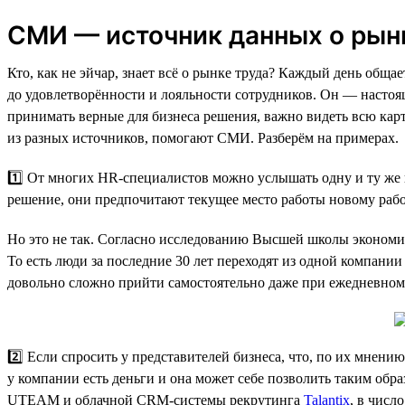
СМИ — источник данных о рын
Кто, как не эйчар, знает всё о рынке труда? Каждый день общ
до удовлетворённости и лояльности сотрудников. Он — настоя
принимать верные для бизнеса решения, важно видеть всю кар
из разных источников, помогают СМИ. Разберём на примерах.
1️⃣ От многих HR-специалистов можно услышать одну и ту же 
решение, они предпочитают текущее место работы новому рабо
Но это не так. Согласно исследованию Высшей школы экономик
То есть люди за последние 30 лет переходят из одной компании
довольно сложно прийти самостоятельно даже при ежедневном 
2️⃣ Если спросить у представителей бизнеса, что, по их мнению
у компании есть деньги и она может себе позволить таким обр
UTEAM и облачной CRM-системы рекрутинга
Talantix
, в числ