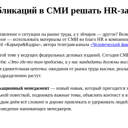
убликаций в СМИ решать HR-з
авление о ситуации на рынке труда, а у эйчаров — другое? Воз
авное — использовать материалы от СМИ во благо HR и компани
ий «Карьера&Кадры», автора телеграм-канала
«Человеческий фа
этой теме у ведущих федеральных деловых изданий. Сегодня СМИ
ебя:
«Это где-то там проблемы, а у нас кандидаты должны выс
удивительная цепочка: ожидания от рынка труда высоки, реальн
дразделению растут.
кационный менеджмент
— новый навык, который пригодится э
ой повесткой, поднимать важные темы, объяснять контекст и в 
ждым днём всё сложнее и дороже привлекать и удерживать люде
ь поведение нанимающих менеджеров.