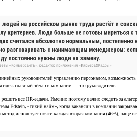
за людей на российском рынке труда растёт и соис
лу критериев. Люди больше не готовы мириться с 
одах считался абсолютно нормальным, постепенно 
но разговаривать с нанимающим менеджером: если 
анду постоянно нужны люди на замену.
газеты «Коммерсантъ», редактор приложения «Карьера&Кадры»
и линейных руководителей управлению персоналом, возможность
я идея: главный эйчар в компании — это руководитель.
го решить все HR-задачи. Именно поэтому важно следить за аль
емы Edstein, «тихий найм», когда вакансии в компании закрыва
 метод использует почти каждая вторая компания (46%), чаще вс