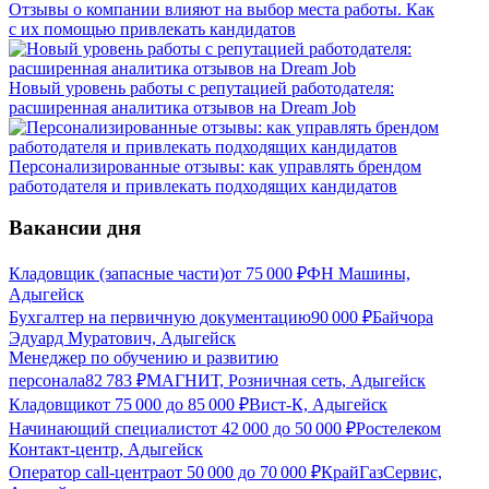
Отзывы о компании влияют на выбор места работы. Как
с их помощью привлекать кандидатов
Новый уровень работы с репутацией работодателя:
расширенная аналитика отзывов на Dream Job
Персонализированные отзывы: как управлять брендом
работодателя и привлекать подходящих кандидатов
Вакансии дня
Кладовщик (запасные части)
от
75 000
₽
ФН Машины,
Адыгейск
Бухгалтер на первичную документацию
90 000
₽
Байчора
Эдуард Муратович, Адыгейск
Менеджер по обучению и развитию
персонала
82 783
₽
МАГНИТ, Розничная сеть, Адыгейск
Кладовщик
от
75 000
до
85 000
₽
Вист-К, Адыгейск
Начинающий специалист
от
42 000
до
50 000
₽
Ростелеком
Контакт-центр, Адыгейск
Оператор call-центра
от
50 000
до
70 000
₽
КрайГазСервис,