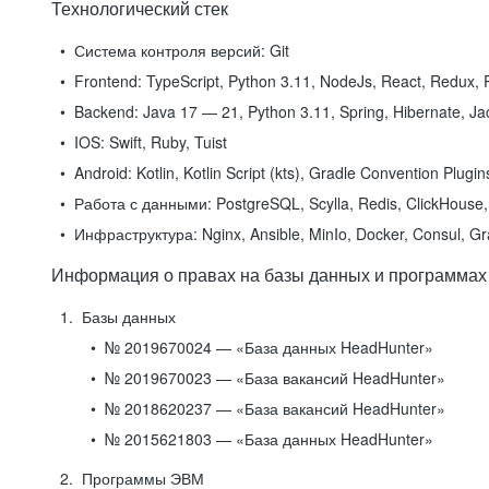
Технологический стек
Система контроля версий:
Git
Frontend:
TypeScript, Python 3.11, NodeJs, React, Redux, R
Backend:
Java 17 — 21, Python 3.11, Spring, Hibernate, Jac
IOS:
Swift, Ruby, Tuist
Android:
Kotlin, Kotlin Script (kts), Gradle Convention Plugi
Работа с данными:
PostgreSQL, Scylla, Redis, ClickHouse, 
Инфраструктура:
Nginx, Ansible, MinIo, Docker, Consul, G
Информация о правах на базы данных и программах
Базы данных
№ 2019670024 — «База данных HeadHunter»
№ 2019670023 — «База вакансий HeadHunter»
№ 2018620237 — «База вакансий HeadHunter»
№ 2015621803 — «База данных HeadHunter»
Программы ЭВМ