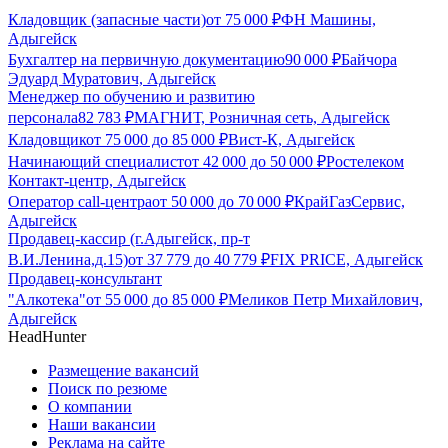
Кладовщик (запасные части)
от
75 000
₽
ФН Машины,
Адыгейск
Бухгалтер на первичную документацию
90 000
₽
Байчора
Эдуард Муратович, Адыгейск
Менеджер по обучению и развитию
персонала
82 783
₽
МАГНИТ, Розничная сеть, Адыгейск
Кладовщик
от
75 000
до
85 000
₽
Вист-К, Адыгейск
Начинающий специалист
от
42 000
до
50 000
₽
Ростелеком
Контакт-центр, Адыгейск
Оператор call-центра
от
50 000
до
70 000
₽
КрайГазСервис,
Адыгейск
Продавец-кассир (г.Адыгейск, пр-т
В.И.Ленина,д.15)
от
37 779
до
40 779
₽
FIX PRICE, Адыгейск
Продавец-консультант
"Алкотека"
от
55 000
до
85 000
₽
Меликов Петр Михайлович,
Адыгейск
HeadHunter
Размещение вакансий
Поиск по резюме
О компании
Наши вакансии
Реклама на сайте