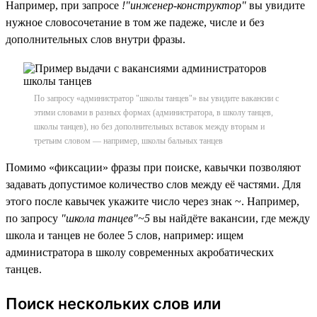
Например, при запросе
!"инженер-конструктор"
вы увидите
нужное словосочетание в том же падеже, числе и без
дополнительных слов внутри фразы.
По запросу «администратор "школы танцев"» вы увидите вакансии с
этими словами в разных формах (администратора, в школу танцев,
школы танцев), но без дополнительных вставок между вторым и
третьим словом — например, школы бальных танцев
Помимо «фиксации» фразы при поиске, кавычки позволяют
задавать допустимое количество слов между её частями. Для
этого после кавычек укажите число через знак ~. Например,
по запросу
"школа танцев"~5
вы найдёте вакансии, где между
школа и танцев не более 5 слов, например: ищем
администратора в школу современных акробатических
танцев.
Поиск нескольких слов или