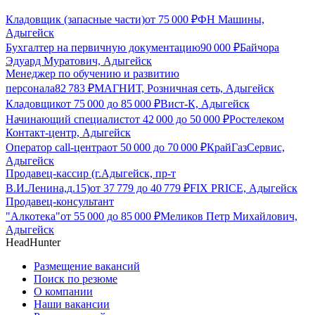
Кладовщик (запасные части)
от
75 000
₽
ФН Машины,
Адыгейск
Бухгалтер на первичную документацию
90 000
₽
Байчора
Эдуард Муратович, Адыгейск
Менеджер по обучению и развитию
персонала
82 783
₽
МАГНИТ, Розничная сеть, Адыгейск
Кладовщик
от
75 000
до
85 000
₽
Вист-К, Адыгейск
Начинающий специалист
от
42 000
до
50 000
₽
Ростелеком
Контакт-центр, Адыгейск
Оператор call-центра
от
50 000
до
70 000
₽
КрайГазСервис,
Адыгейск
Продавец-кассир (г.Адыгейск, пр-т
В.И.Ленина,д.15)
от
37 779
до
40 779
₽
FIX PRICE, Адыгейск
Продавец-консультант
"Алкотека"
от
55 000
до
85 000
₽
Меликов Петр Михайлович,
Адыгейск
HeadHunter
Размещение вакансий
Поиск по резюме
О компании
Наши вакансии