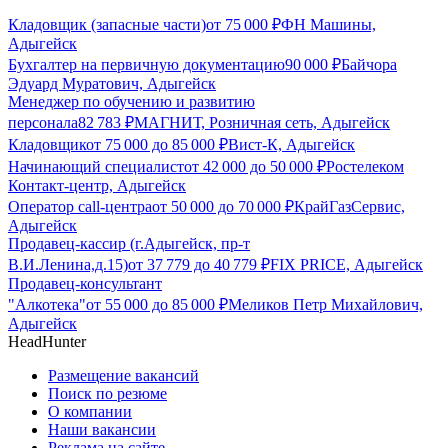
Кладовщик (запасные части)
от
75 000
₽
ФН Машины,
Адыгейск
Бухгалтер на первичную документацию
90 000
₽
Байчора
Эдуард Муратович, Адыгейск
Менеджер по обучению и развитию
персонала
82 783
₽
МАГНИТ, Розничная сеть, Адыгейск
Кладовщик
от
75 000
до
85 000
₽
Вист-К, Адыгейск
Начинающий специалист
от
42 000
до
50 000
₽
Ростелеком
Контакт-центр, Адыгейск
Оператор call-центра
от
50 000
до
70 000
₽
КрайГазСервис,
Адыгейск
Продавец-кассир (г.Адыгейск, пр-т
В.И.Ленина,д.15)
от
37 779
до
40 779
₽
FIX PRICE, Адыгейск
Продавец-консультант
"Алкотека"
от
55 000
до
85 000
₽
Меликов Петр Михайлович,
Адыгейск
HeadHunter
Размещение вакансий
Поиск по резюме
О компании
Наши вакансии
Реклама на сайте