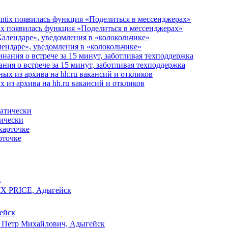
ix появилась функция «Поделиться в мессенджерах»
алендаре», уведомления в «колокольчике»
ания о встрече за 15 минут, заботливая техподдержка
 из архива на hh.ru вакансий и откликов
тически
рточке
к
IX PRICE, Адыгейск
ейск
 Петр Михайлович, Адыгейск