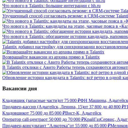
Что нового в Talantix: большие интеграции с hh.ru
Улучшенный способ согласовать резюме: в CRM-системе Talant
Что нового в Talantix: кандидаты на этапе, часовые пояса в «К
Что нового в Talantix: обогащение истории кандидата, напомин
Talantix добавил настройку для синхронизации восстановленных
Возвращайте вакансии из архива прямо в Talantix
В Talantix отклики с Авито Работы теперь сохраняются автома
Обновление истории кандидата в Talantix: всё ретро в одной ка
Вакансии дня
Кладовщик (запасные части)
от
75 000
₽
ФН Машины, Адыгейс
Продавец-кассир (Адыгейск, Ленина, 15)
от
37 800
до
40 800
₽
F
Кладовщик
от
75 000
до
85 000
₽
Вист-К, Адыгейск
Оператор call-центра
от
50 000
до
70 000
₽
КрайГазСервис, Адыг
Продавец-консультант "Алкотека"
от
55 000
до
85 000
₽
Меликов