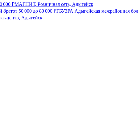
0 000
₽
МАГНИТ, Розничная сеть, Адыгейск
й брат
от
50 000
до
80 000
₽
ГБУЗРА Адыгейская межрайонная бол
акт-центр, Адыгейск