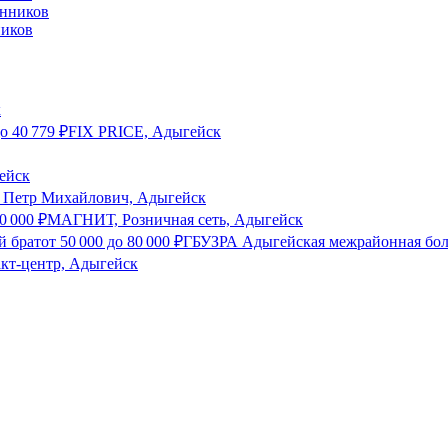
ников
к
о
40 779
₽
FIX PRICE, Адыгейск
ейск
 Петр Михайлович, Адыгейск
0 000
₽
МАГНИТ, Розничная сеть, Адыгейск
й брат
от
50 000
до
80 000
₽
ГБУЗРА Адыгейская межрайонная бол
акт-центр, Адыгейск