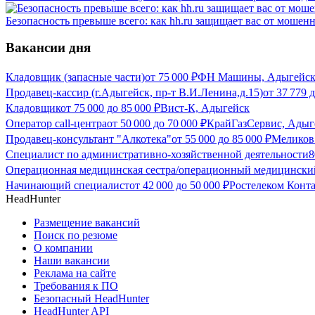
Безопасность превыше всего: как hh.ru защищает вас от мошен
Вакансии дня
Кладовщик (запасные части)
от
75 000
₽
ФН Машины, Адыгейс
Продавец-кассир (г.Адыгейск, пр-т В.И.Ленина,д.15)
от
37 779
д
Кладовщик
от
75 000
до
85 000
₽
Вист-К, Адыгейск
Оператор call-центра
от
50 000
до
70 000
₽
КрайГазСервис, Адыг
Продавец-консультант "Алкотека"
от
55 000
до
85 000
₽
Меликов
Специалист по административно-хозяйственной деятельности
8
Операционная медицинская сестра/операционный медицински
Начинающий специалист
от
42 000
до
50 000
₽
Ростелеком Конт
HeadHunter
Размещение вакансий
Поиск по резюме
О компании
Наши вакансии
Реклама на сайте
Требования к ПО
Безопасный HeadHunter
HeadHunter API