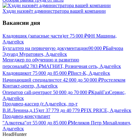
Хэдди назовёт администратора вашей компании
Вакансии дня
Кладовщик (запасные части)
от
75 000
₽
ФН Машины,
Адыгейск
Бухгалтер на первичную документацию
90 000
₽
Байчора
Эдуард Муратович, Адыгейск
Менеджер по обучению и развитию
персонала
82 783
₽
МАГНИТ, Розничная сеть, Адыгейск
Кладовщик
от
75 000
до
85 000
₽
Вист-К, Адыгейск
Начинающий специалист
от
42 000
до
50 000
₽
Ростелеком
Контакт-центр, Адыгейск
Оператор call-центра
от
50 000
до
70 000
₽
КрайГазСервис,
Адыгейск
Продавец-кассир (г.Адыгейск, пр-т
В.И.Ленина,д.15)
от
37 779
до
40 779
₽
FIX PRICE, Адыгейск
Продавец-консультант
"Алкотека"
от
55 000
до
85 000
₽
Меликов Петр Михайлович,
Адыгейск
HeadHunter