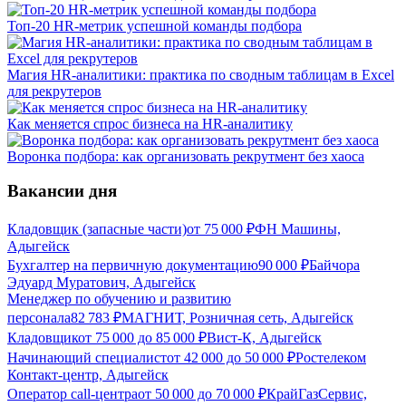
Топ-20 HR-метрик успешной команды подбора
Магия HR-аналитики: практика по сводным таблицам в Excel
для рекрутеров
Как меняется спрос бизнеса на HR-аналитику
Воронка подбора: как организовать рекрутмент без хаоса
Вакансии дня
Кладовщик (запасные части)
от
75 000
₽
ФН Машины,
Адыгейск
Бухгалтер на первичную документацию
90 000
₽
Байчора
Эдуард Муратович, Адыгейск
Менеджер по обучению и развитию
персонала
82 783
₽
МАГНИТ, Розничная сеть, Адыгейск
Кладовщик
от
75 000
до
85 000
₽
Вист-К, Адыгейск
Начинающий специалист
от
42 000
до
50 000
₽
Ростелеком
Контакт-центр, Адыгейск
Оператор call-центра
от
50 000
до
70 000
₽
КрайГазСервис,