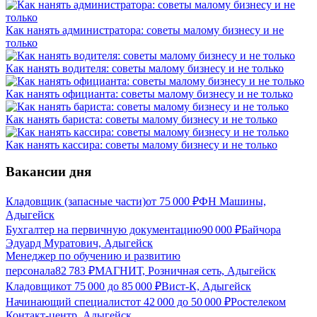
Как нанять администратора: советы малому бизнесу и не
только
Как нанять водителя: советы малому бизнесу и не только
Как нанять официанта: советы малому бизнесу и не только
Как нанять бариста: советы малому бизнесу и не только
Как нанять кассира: советы малому бизнесу и не только
Вакансии дня
Кладовщик (запасные части)
от
75 000
₽
ФН Машины,
Адыгейск
Бухгалтер на первичную документацию
90 000
₽
Байчора
Эдуард Муратович, Адыгейск
Менеджер по обучению и развитию
персонала
82 783
₽
МАГНИТ, Розничная сеть, Адыгейск
Кладовщик
от
75 000
до
85 000
₽
Вист-К, Адыгейск
Начинающий специалист
от
42 000
до
50 000
₽
Ростелеком
Контакт-центр, Адыгейск