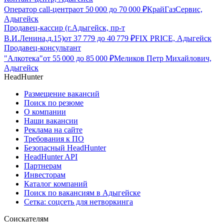
Оператор call-центра
от
50 000
до
70 000
₽
КрайГазСервис,
Адыгейск
Продавец-кассир (г.Адыгейск, пр-т
В.И.Ленина,д.15)
от
37 779
до
40 779
₽
FIX PRICE, Адыгейск
Продавец-консультант
"Алкотека"
от
55 000
до
85 000
₽
Меликов Петр Михайлович,
Адыгейск
HeadHunter
Размещение вакансий
Поиск по резюме
О компании
Наши вакансии
Реклама на сайте
Требования к ПО
Безопасный HeadHunter
HeadHunter API
Партнерам
Инвесторам
Каталог компаний
Поиск по вакансиям в Адыгейске
Сетка: соцсеть для нетворкинга
Соискателям